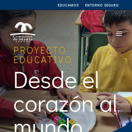
EDUCAMOS
ENTORNO SEGURO
PROYECTO
EDUCATIVO
Desde el
corazón al
mundo