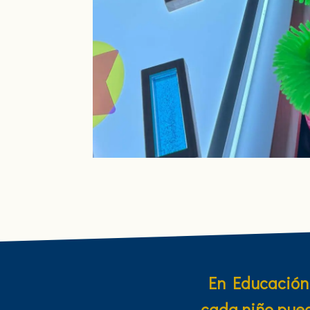
En Educación 
cada niño pued