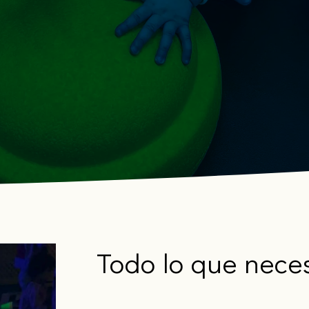
invitándolas a involucrarse, compartir experiencias y
conocer el día a día de sus pequeños. En BabyCora
creemos que la relación escuela-familia fortalece el
desarrollo emocional y social.
Todo lo que nece