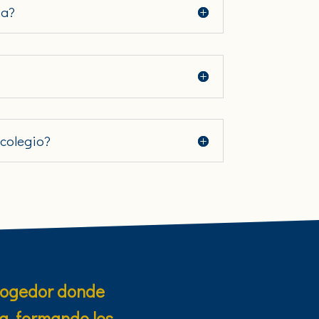
ia?
 colegio?
acogedor donde
a, formando los