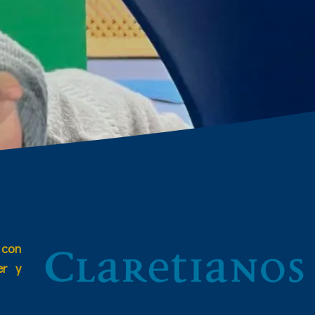
 con
er y