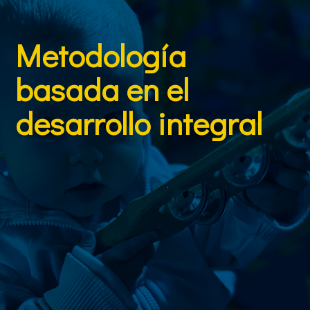
Metodología
basada en el
desarrollo integral
Aplicamos una metodología centrada en la
estimulación sensorial, emocional y experimental
,
diseñando situaciones de aprendizaje que respetan
el ritmo evolutivo de cada niño. Utilizamos recursos
como la psicomotricidad, actividades musicales,
talleres creativos, proyectos sensoriales y ejercicios
de educación emocional. También integrados