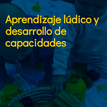
Aprendizaje lúdico y
desarrollo de
capacidades
Desde los primeros meses fomentamos el aprendizaje
mediante el juego: actividades sensoriales,
expresivas y musicales permiten que los niños
exploren, descubran y creen. Este enfoque ayuda a
desarrollar la creatividad, la imaginación, las
habilidades cognitivas, la motricidad y la gestión
emocional. Abogamos por que el juego sea motor de