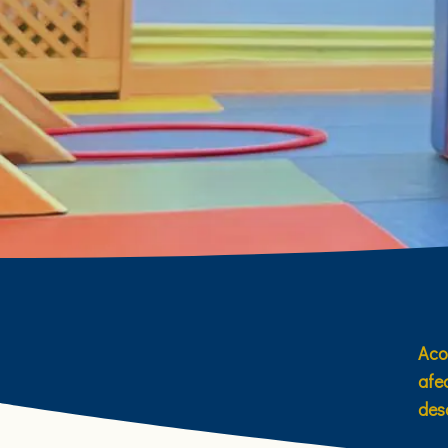
Aco
afe
des