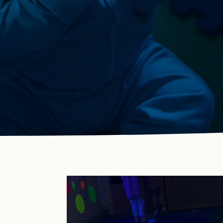
prácticas como el yoga, para favorecer el equilibrio
entre cuerpo y mente.